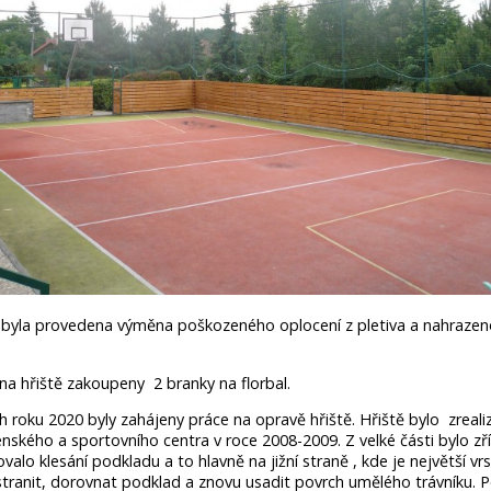
 byla provedena výměna poškozeného oplocení z pletiva a nahraze
na hřiště zakoupeny 2 branky na florbal.
roku 2020 byly zahájeny práce na opravě hřiště. Hřiště bylo zreali
enského a sportovního centra v roce 2008-2009. Z velké části bylo zř
alo klesání podkladu a to hlavně na jižní straně , kde je největší v
stranit, dorovnat podklad a znovu usadit povrch umělého trávníku. P