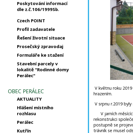
Poskytování informací
dle z.č.106/1999Sb.
Czech POINT
Profil zadavatele
Řešení životní situace
Prosečský zpravodaj
Formuláře ke stažení
Stavební parcely v
lokalitě "Rodinné domy
Perálec"
V květnu roku 2019
OBEC PERÁLEC
hrazením.
AKTUALITY
V srpnu r.2019 byly 
Hlášení místního
rozhlasu
V jarních měsících 
rekonstrukci společ
Perálec
postupně se projevov
Kutřín
trávník se musel od