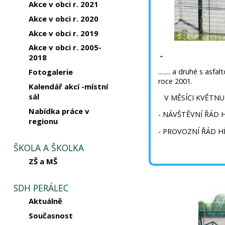
Akce v obci r. 2021
Akce v obci r. 2020
Akce v obci r. 2019
Akce v obci r. 2005-
2018
........ a druhé s a
Fotogalerie
roce 2001.
Kalendář akcí -místní
sál
V MĚSÍCI KVĚTNU
Nabídka práce v
- NÁVŠTĚVNÍ ŘÁD H
regionu
- PROVOZNÍ ŘÁD H
ŠKOLA A ŠKOLKA
ZŠ a MŠ
SDH PERÁLEC
Aktuálně
Současnost