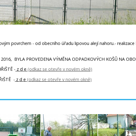
sfaltovým povrchem - od obecního úřadu lipovou alejí nahoru.- realizac
 2016, BYLA PROVEDENA VÝMĚNA ODPADKOVÝCH KOŠŮ NA OBOU
ŘIŠTĚ -
z d e
ŘIŠTĚ -
z d e