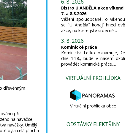
6. 8. 2026
Bistro U ANDĚLA akce víkend
7. a 8.8.2026
Vážení spoluobčané, o víkendu
se "U Anděla" konají hned dvě
akce, na které jste srdečně…
3. 8. 2026
Kominické práce
Kominictví Letko oznamuje, že
dne 14.8., bude v našem okolí
provádět kominické práce.…
VIRTUÁLNÍ PROHLÍDKA
no dřevěnným
Virtuální prohlídka obce
zováno při
ízeno na navážce,
ODSTÁVKY ELEKTŘINY
rstva navážky. Umělý
oté byla celá plocha